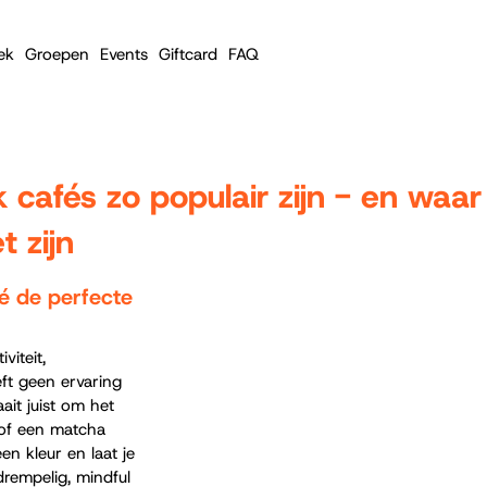
ek
Groepen
Events
Giftcard
FAQ
afés zo populair zijn - en waar 
 zijn
 de perfecte 
iteit, 
ft geen ervaring 
it juist om het 
 of een matcha 
en kleur en laat je 
gdrempelig, mindful 