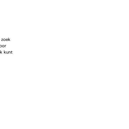
 zoek 
oor 
ek kunt 