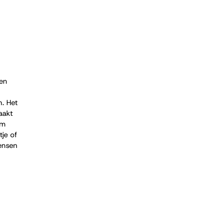
en 
n. Het 
aakt 
om 
tje of 
ensen 