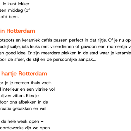
. Je kunt lekker 
 een middag (of 
oofd bent.
 in Rotterdam
tspots en keramiek cafés passen perfect in dat rijtje. Of je nu op
edrijfsuitje, iets leuks met vriendinnen of gewoon een momentje v
 een goed idee. Er zijn meerdere plekken in de stad waar je kerami
or de sfeer, de stijl en de persoonlijke aanpak...
n hartje Rotterdam
 je je meteen thuis voelt. 
 interieur en een vitrine vol 
ijven zitten. Kies je 
 door ons afbakken in de 
 creatie gebakken en wel 
 de hele week open – 
oordeweeks zijn we open 