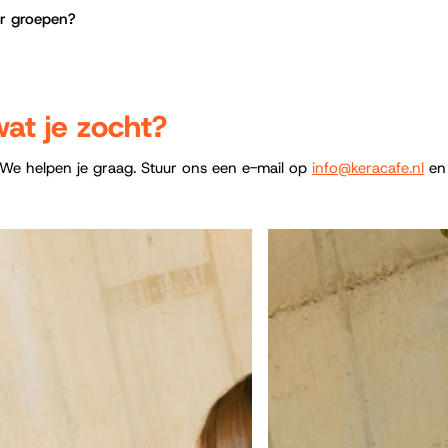
or groepen?
at je zocht?
? We helpen je graag. Stuur ons een e-mail op
info@keracafe.nl
en 