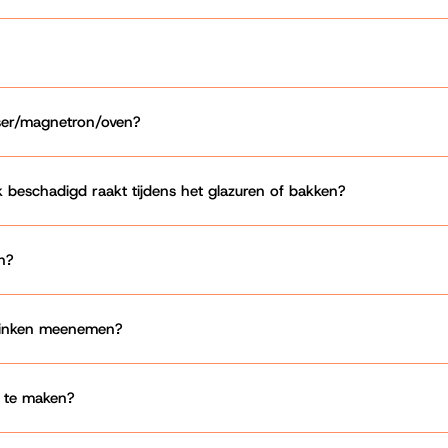
ser/magnetron/oven?
k beschadigd raakt tijdens het glazuren of bakken?
n?
rinken meenemen?
n te maken?