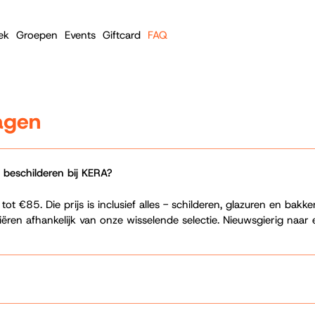
ek
Groepen
Events
Giftcard
FAQ
agen
 beschilderen bij KERA?
t €85. Die prijs is inclusief alles - schilderen, glazuren en bakk
iëren afhankelijk van onze wisselende selectie. Nieuwsgierig naar e