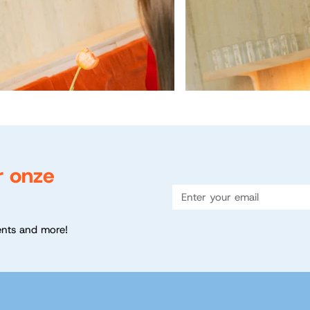
r onze
ents and more!